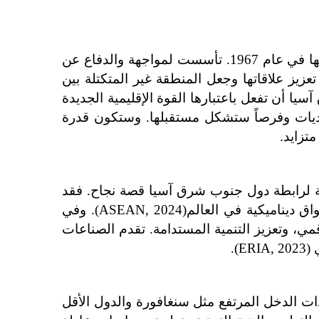
لقد كانت رابطة دول جنوب شرق آسيا (آسيان) حجر الزاوية في التعاون والتنمية الإقليمية منذ إنشائها في عام 1967. تأسست لمواجهة والدفاع عن 
تأثير الحرب الباردة بين أمريكا والاتحاد السوفييتي في المنطقة. ونتيجة لذلك، اقترحت تايلاند على 5 دول تعزيز علاقاتها وجعل المنطقة غير المتكتلة بين 
القوتين العظميين في العالم في ذلك الوقت. لكن الآن انتهت الحرب، فماذا ينبغي لرابطة دول جنوب شرق آسيا أن تفعل باعتبارها القوة الإقليمية الجديدة 
في العالم. مع استمرار تطور العالم سياسياً واقتصادياً واجتماعياً، تواجه رابطة دول جنوب شرق آسيا تحديات وفرصاً ستشكل مستقبلها. وستكون قدرة 
تزايد.
لقد كان التكامل الاقتصادي لرابطة دول جنوب شرق آسيا من خلال مبادرات مثل الجماعة الاقتصادية لرابطة دول جنوب شرق آسيا قصة نجاح. فقد 
تمتعت الدول الأعضاء بتعزيز التجارة والاستثمار والتواصل، الأمر الذي جعل المنطقة واحدة من أكثر الأسواق ديناميكية في العالم(ASEAN, 2024). وفي 
المستقبل، سيعتمد النجاح الاقتصادي للآسيان على قدرتها على تبني التقدم التكنولوجي، ودعم التحول الرقمي، وتعزيز التنمية المستدامة. تقدم الصناعات 
).
ومع ذلك، تشكل الفوارق الاقتصادية بين الدول الأعضاء تحديًا. ويظل سد الفجوة التنموية بين الدول ذات الدخل المرتفع مثل سنغافورة والدول الأقل 