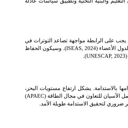
تقدمًا مثل ميانمار وكمبوديا أمرًا بالغ الأهمية. وستحتاج الآسيان إلى تعزيز التعاون الإقليمي والاستثمار في التعليم والبنية التحتية وتطبيق سياسات عادلة 
يجعل الموقع الاستراتيجي للآسيان منها لاعبًا رئيسيًا في السياسة العالمية، ولكنه يجلب أيضًا تحديات. يجب على الرابطة مواجهة تصاعد التوترات في 
بحر الصين الجنوبي، والتنافس بين الولايات المتحدة والصين، وعدم الاستقرار السياسي الداخلي في بعض الدول الأعضاء (ISEAS, 2024). وسيكون الحفاظ 
.
باعتبارها واحدة من أكثر المناطق عرضة لتغير المناخ في العالم، يعتمد مستقبل الآسيان على التزامها بالاستدامة. يشكل ارتفاع مستويات البحر، 
والطقس المتطرف، وإزالة الغابات تهديدات لسبل العيش والاقتصادات. تسعى مبادرات تعاونية مثل خطة عمل الآسيان للتعاون في مجال الطاقة (APAEC) 