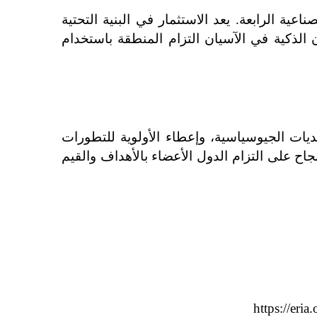
تمثل التركيبة السكانية الشابة في الآسيان والاقتصاد الرقمي المتنامي فرصة للقيادة في الثورة الصناعية الرابعة. يعد الاستثمار في البنية التحتية 
الرقمية والتعليم والابتكار أمرًا أساسيًا لتعزيز نظام رقمي تنافسي وشامل. تظهر برامج مثل شبكة المدن الذكية في الآسيان التزام المنطقة باستخدام 
مستقبل الآسيان مليء بالوعود والتعقيد. ومن خلال معالجة التفاوتات الاقتصادية، والتعامل مع التحديات الجيوسياسية، وإعطاء الأولوية للتطورات 
المستدامة والرقمية، يمكن للمنظمة أن تستمر في الازدهار كنموذج للتعاون الإقليمي. ومع ذلك، سيعتمد النجاح على التزام الدول الأعضاء بالأهداف والقيم 