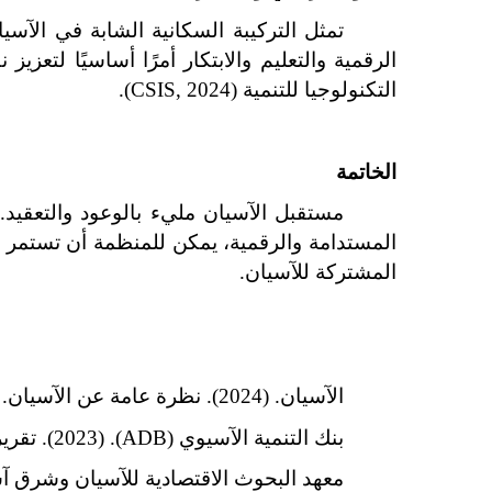
التكنولوجيا للتنمية (CSIS, 2024).
الخاتمة
المشتركة للآسيان.
الآسيان. (2024). نظرة عامة عن الآسيان. تم الاسترجاع من https://asean.org
بنك التنمية الآسيوي (ADB). (2023). تقرير تنمية الآسيان. تم الاسترجاع من https://adb.org
معهد البحوث الاقتصادية للآسيان وشرق آسيا (ERIA). (2023). الآسيان والابتكار. تم الاسترجاع من a.org